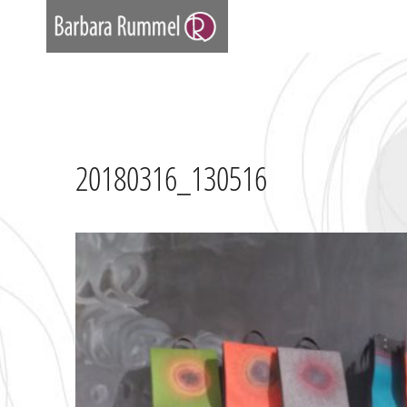
Zum
Inhalt
springen
20180316_130516