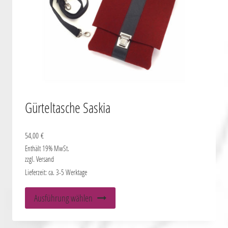
werden
Gürteltasche Saskia
54,00
€
Enthält 19% MwSt.
zzgl.
Versand
Lieferzeit: ca. 3-5 Werktage
Dieses
Ausführung wählen
Produkt
weist