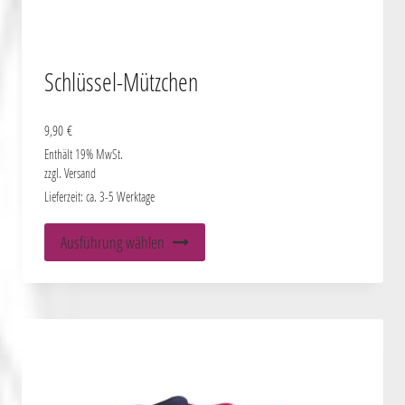
Schlüssel-Mützchen
9,90
€
Enthält 19% MwSt.
zzgl.
Versand
Lieferzeit: ca. 3-5 Werktage
Dieses
Ausführung wählen
Produkt
weist
mehrere
Varianten
auf.
Die