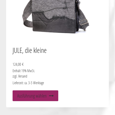
werden
JULE, die kleine
124,00
€
Enthält 19% MwSt.
zzgl.
Versand
Lieferzeit: ca. 3-5 Werktage
Dieses
Ausführung wählen
Produkt
weist
mehrere