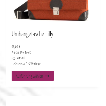
Umhängetasche Lilly
98,00
€
Enthält 19% MwSt.
zzgl.
Versand
Lieferzeit: ca. 3-5 Werktage
Dieses
Ausführung wählen
Produkt
weist
mehrere
Varianten
auf.