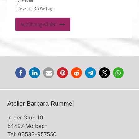
zzgl.
Versand
Lieferzeit: ca. 3-5 Werktage
Dieses
Ausführung wählen
Produkt
weist
mehrere
Varianten
auf.
Die
Optionen
können
auf
Atelier Barbara Rummel
der
Produktseite
In der Grub 10
gewählt
54497 Morbach
werden
Tel: 06533-957550