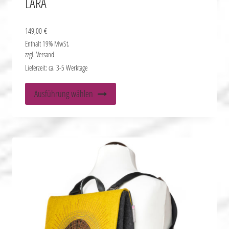
LARA
149,00
€
Enthält 19% MwSt.
zzgl.
Versand
Lieferzeit: ca. 3-5 Werktage
Dieses
Ausführung wählen
Produkt
weist
mehrere
Varianten
auf.
Die
Optionen
können
auf
der