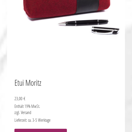
der
Produktseite
gewählt
werden
Etui Moritz
23,00
€
Enthält 19% MwSt.
zzgl.
Versand
Lieferzeit: ca. 3-5 Werktage