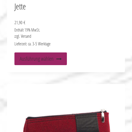
Jette
21,90
€
Enthält 19% MwSt.
zzgl.
Versand
Lieferzeit: ca. 3-5 Werktage
Dieses
Ausführung wählen
Produkt
weist
mehrere
Varianten
auf.
Die
Optionen
können
auf