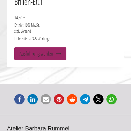
Brillen-Etui
14,50
€
Enthält 19% MwSt.
zzgl.
Versand
Lieferzeit: ca. 3-5 Werktage
Dieses
Ausführung wählen
Produkt
weist
mehrere
Varianten
auf.
Die
Optionen
können
auf
Atelier Barbara Rummel
der