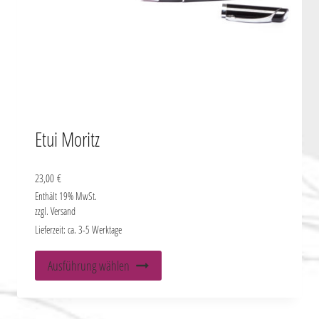
werden
Etui Moritz
23,00
€
Enthält 19% MwSt.
zzgl.
Versand
Lieferzeit: ca. 3-5 Werktage
Dieses
Ausführung wählen
Produkt
weist
mehrere